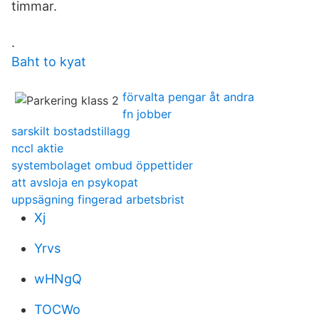
timmar.
.
Baht to kyat
förvalta pengar åt andra
fn jobber
sarskilt bostadstillagg
nccl aktie
systembolaget ombud öppettider
att avsloja en psykopat
uppsägning fingerad arbetsbrist
Xj
Yrvs
wHNgQ
TOCWo