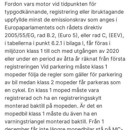
Fordon vars motor vid tidpunkten för
typgodkännande, registrering eller ibruktagande
uppfyllde minst de emissionskrav som anges i
Europaparlamentets och rådets direktiv
2005/55/EG, rad B.2, (Euro 5), eller rad C, (EEV),
i tabellerna i punkt 6.2.1 i bilaga I, får föras i
miljözon klass 1 till och med utgången av 2020
eller under en period av åtta år räknat från första
registreringen Vid parkering måste klass 1
mopeder följa de regler som gäller för parkering
av bil medan klass 2 mopeder får parkeras som
en cykel. En klass 1 moped måste vara
registrerad och ha en registreringsskylt
monterad baktill på mopeden. Är det en
mopedbil klass 1 måste du även ha en
varningstriangel monterad baktill. Från 1
december får inte längre mopedbilar stå på MC-