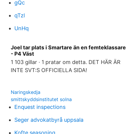
gQc
qTzl
UnHq
Joel tar plats i Smartare än en femteklassare
- P4 Väst
1 103 gillar · 1 pratar om detta. DET HÄR ÄR
INTE SVT:S OFFICIELLA SIDA!
Naringskedja
smittskyddsinstitutet solna
Enquest inspections
Seger advokatbyrå uppsala
Kofte seasoning