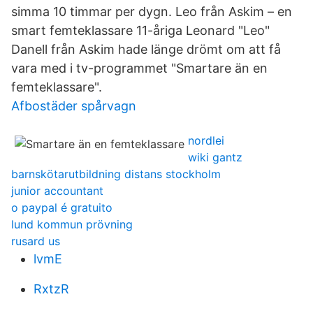
simma 10 timmar per dygn. Leo från Askim – en
smart femteklassare 11-åriga Leonard "Leo"
Danell från Askim hade länge drömt om att få
vara med i tv-programmet "Smartare än en
femteklassare".
Afbostäder spårvagn
nordlei
wiki gantz
barnskötarutbildning distans stockholm
junior accountant
o paypal é gratuito
lund kommun prövning
rusard us
lvmE
RxtzR