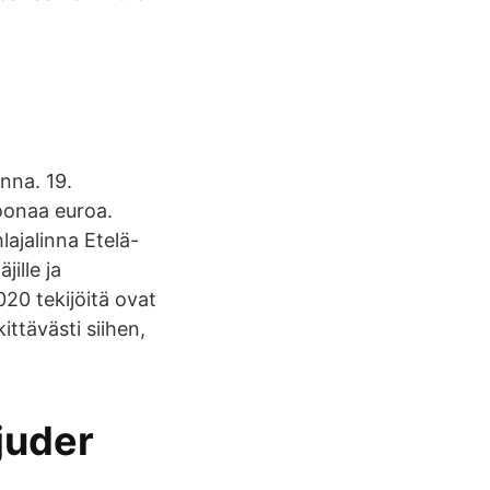
inna. 19.
joonaa euroa.
lajalinna Etelä-
ille ja
020 tekijöitä ovat
ittävästi siihen,
bjuder