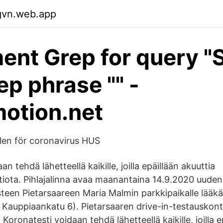
gvn.web.app
nt Grep for query "S
ep phrase "" -
otion.net
len för coronavirus HUS
n tehdä lähetteellä kaikille, joilla epäillään akuuttia
tiota. Pihlajalinna avaa maanantaina 14.9.2020 uuden
teen Pietarsaareen Maria Malmin parkkipaikalle lääk
. Kauppiaankatu 6). Pietarsaaren drive-in-testauskont
Koronatesti voidaan tehdä lähetteellä kaikille, joilla e