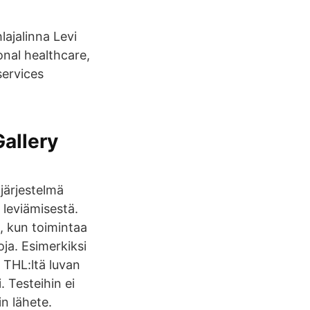
lajalinna Levi
onal healthcare,
services
Gallery
 järjestelmä
 leviämisestä.
, kun toimintaa
oja. Esimerkiksi
 THL:ltä luvan
 Testeihin ei
n lähete.