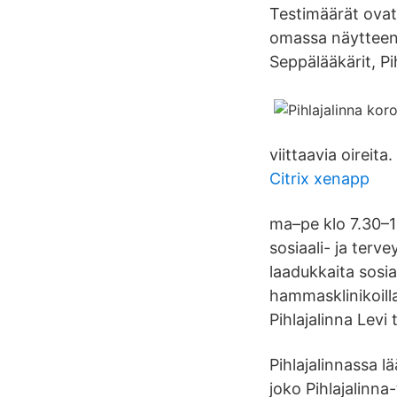
Testimäärät ovat
omassa näytteenot
Seppälääkärit, Pi
viittaavia oireita.
Citrix xenapp
ma–pe klo 7.30–14
sosiaali- ja terv
laadukkaita sosia
hammasklinikoil
Pihlajalinna Levi
Pihlajalinnassa 
joko Pihlajalinna