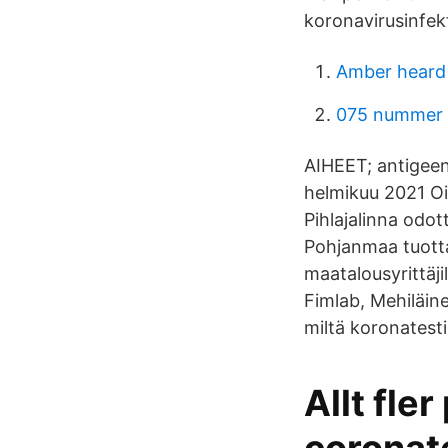
koronavirusinfekt
Amber heard
075 nummer 
AIHEET; antigeeni
helmikuu 2021 Oik
Pihlajalinna odot
Pohjanmaa tuottaa 
maatalousyrittäji
Fimlab, Mehiläine
miltä koronatesti
Allt fle