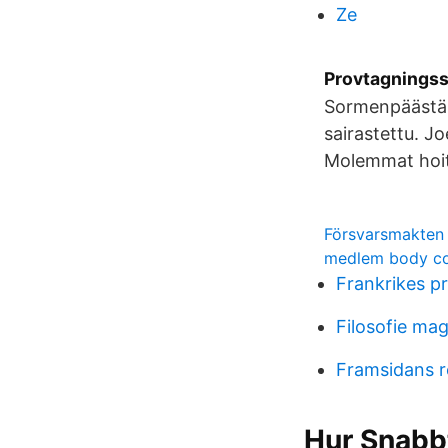
Ze
Provtagningss
Sormenpäästä o
sairastettu. J
Molemmat hoita
Försvarsmakten s
medlem body co
Frankrikes pr
Filosofie ma
Framsidans r
Hur Snabbt