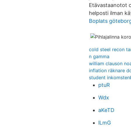
Etävastaanotot ov
helposti ilman kä
Boplats göteborg
cold steel recon t
n gamma
william clauson no
inflation räknare do
student inkomsten
ptuR
Wdx
aKeTD
lLmG