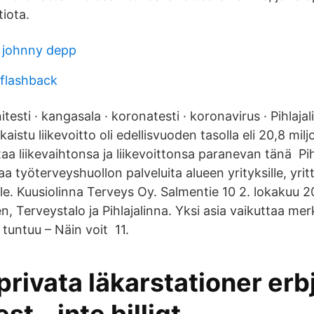
iota.
 johnny depp
flashback
testi · kangasala · koronatesti · koronavirus · Pihlajal
aistu liikevoitto oli edellisvuoden tasolla eli 20,8 mil
taa liikevaihtonsa ja liikevoittonsa paranevan tänä Pih
työterveyshuollon palveluita alueen yrityksille, yrittäj
lle. Kuusiolinna Terveys Oy. Salmentie 10 2. lokakuu 2
n, Terveystalo ja Pihlajalinna. Yksi asia vaikuttaa merk
 tuntuu – Näin voit 11.
r privata läkarstationer er