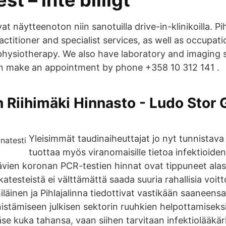
st – inte billigt
 näytteenoton niin sanotuilla drive-in-klinikoilla. Pih
actitioner and specialist services, as well as occupati
physiotherapy. We also have laboratory and imaging 
an make an appointment by phone +358 10 312 141 .
 Riihimäki Hinnasto - Ludo Stor 
Yleisimmät taudinaiheuttajat jo nyt tunnistava
tuottaa myös viranomaisille tietoa infektioiden
ävien koronan PCR-testien hinnat ovat tippuneet alas
katesteistä ei välttämättä saada suuria rahallisia voitt
läinen ja Pihlajalinna tiedottivat vastikään saaneensa
stämiseen julkisen sektorin ruuhkien helpottamiseksi.
e kuka tahansa, vaan siihen tarvitaan infektiolääkäri