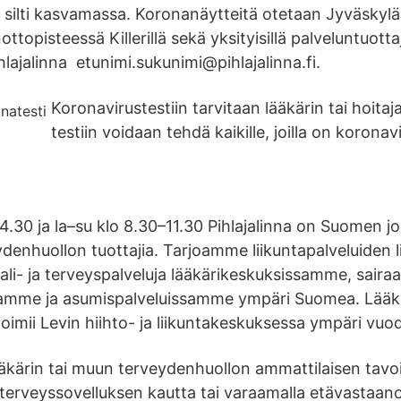
 silti kasvamassa. Koronanäytteitä otetaan Jyväskyl
topisteessä Killerillä sekä yksityisillä palveluntuott
hlajalinna etunimi.sukunimi@pihlajalinna.fi.
Koronavirustestiin tarvitaan lääkärin tai hoitaj
testiin voidaan tehdä kaikille, joilla on korona
.30 ja la–su klo 8.30–11.30 Pihlajalinna on Suomen joh
eydenhuollon tuottajia. Tarjoamme liikuntapalveluiden l
ali- ja terveyspalveluja lääkärikeskuksissamme, sair
lamme ja asumispalveluissamme ympäri Suomea. Lääk
 toimii Levin hiihto- ja liikuntakeskuksessa ympäri vuo
lääkärin tai muun terveydenhuollon ammattilaisen tav
-terveyssovelluksen kautta tai varaamalla etävastaan