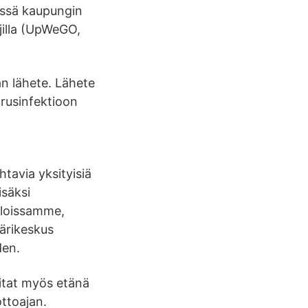
ässä kaupungin
ajilla (UpWeGO,
an lähete. Lähete
virusinfektioon
tavia yksityisiä
isäksi
aaloissamme,
ärikeskus
den.
oitat myös etänä
ottoajan.