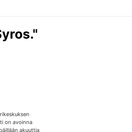
yros."
ärikeskuksen
ti on avoinna
päillään akuuttia