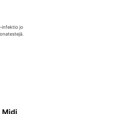
infektio jo
onatestejä.
 Midi