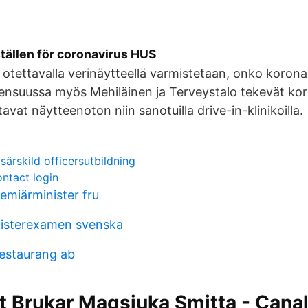
tällen för coronavirus HUS
tettavalla verinäytteellä varmistetaan, onko korona-
oensuussa myös Mehiläinen ja Terveystalo tekevät kor
vat näytteenoton niin sanotuilla drive-in-klinikoilla.
ärskild officersutbildning
ntact login
emiärminister fru
gisterexamen svenska
estaurang ab
 Brukar Magsjuka Smitta - Canal