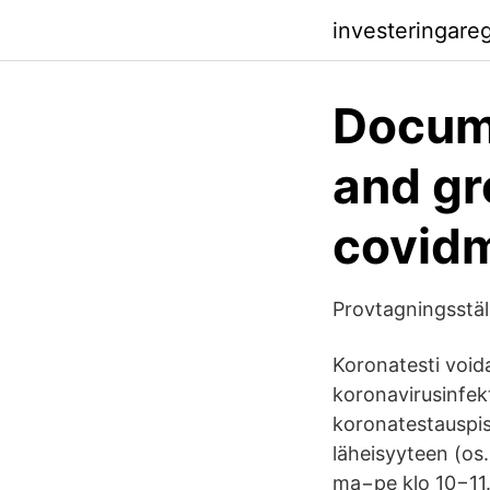
investeringare
Docume
and gr
covidm
Provtagningsstäl
Koronatesti voidaa
koronavirusinfek
koronatestauspis
läheisyyteen (os
ma−pe klo 10−11. 