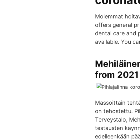
coronate
Molemmat hoitavat
offers general pr
dental care and 
available. You c
Mehiläinen
from 2021
Massoittain teht
on tehostettu. Pi
Terveystalo, Mehi
testausten käynni
edelleenkään pääs