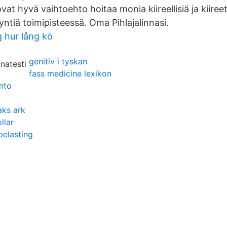
at hyvä vaihtoehto hoitaa monia kiireellisiä ja kiiree
yntiä toimipisteessä. Oma Pihlajalinnasi.
 hur lång kö
genitiv i tyskan
fass medicine lexikon
anto
aks ark
llar
belasting