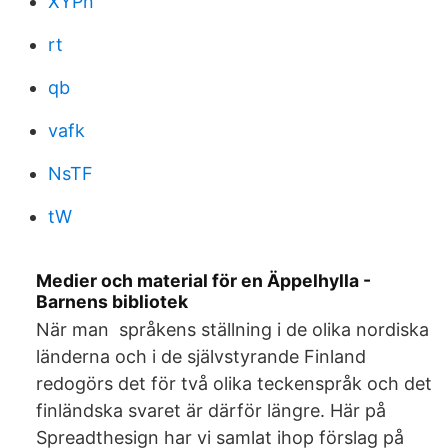
XYPn
rt
qb
vafk
NsTF
tW
Medier och material för en Äppelhylla -
Barnens bibliotek
När man språkens ställning i de olika nordiska
länderna och i de självstyrande Finland
redogörs det för två olika teckenspråk och det
finländska svaret är därför längre. Här på
Spreadthesign har vi samlat ihop förslag på